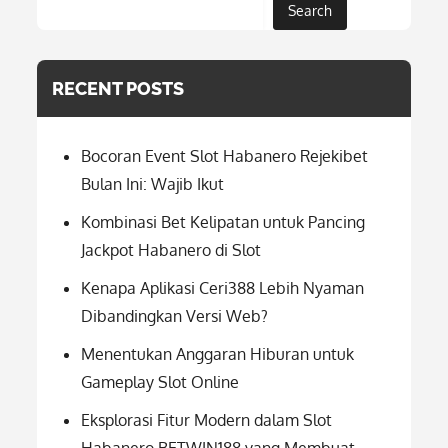
Search
RECENT POSTS
Bocoran Event Slot Habanero Rejekibet
Bulan Ini: Wajib Ikut
Kombinasi Bet Kelipatan untuk Pancing
Jackpot Habanero di Slot
Kenapa Aplikasi Ceri388 Lebih Nyaman
Dibandingkan Versi Web?
Menentukan Anggaran Hiburan untuk
Gameplay Slot Online
Eksplorasi Fitur Modern dalam Slot
Habanero BETWIN188 yang Membuat