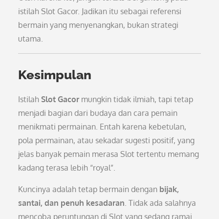
istilah Slot Gacor. Jadikan itu sebagai referensi
bermain yang menyenangkan, bukan strategi
utama.
Kesimpulan
Istilah
Slot Gacor
mungkin tidak ilmiah, tapi tetap
menjadi bagian dari budaya dan cara pemain
menikmati permainan. Entah karena kebetulan,
pola permainan, atau sekadar sugesti positif, yang
jelas banyak pemain merasa Slot tertentu memang
kadang terasa lebih “royal”.
Kuncinya adalah tetap bermain dengan
bijak,
santai, dan penuh kesadaran
. Tidak ada salahnya
mencoba peruntungan di Slot yang sedang ramai