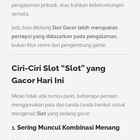
pengalaman pribadi, atau bahkan keberuntungan
semata.
Jadi, bisa dibilang
Slot Gacor lebih merupakan
persepsi yang didasarkan pada pengalaman
,
bukan fitur resmi dari pengembang game.
Ciri-Ciri Slot “Slot” yang
Gacor Hari Ini
Meski tidak ada rumus pasti, beberapa pemain
menggunakan pola dan tanda-tanda berikut untuk
mengenali
Slot
yang sedang gacor:
1.
Sering Muncul Kombinasi Menang