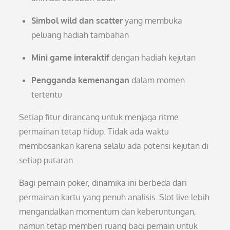
Simbol wild dan scatter
yang membuka
peluang hadiah tambahan
Mini game interaktif
dengan hadiah kejutan
Pengganda kemenangan
dalam momen
tertentu
Setiap fitur dirancang untuk menjaga ritme
permainan tetap hidup. Tidak ada waktu
membosankan karena selalu ada potensi kejutan di
setiap putaran.
Bagi pemain poker, dinamika ini berbeda dari
permainan kartu yang penuh analisis. Slot live lebih
mengandalkan momentum dan keberuntungan,
namun tetap memberi ruang bagi pemain untuk