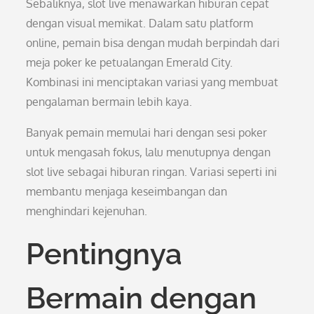
Sebaliknya, slot live menawarkan hiburan cepat
dengan visual memikat. Dalam satu platform
online, pemain bisa dengan mudah berpindah dari
meja poker ke petualangan Emerald City.
Kombinasi ini menciptakan variasi yang membuat
pengalaman bermain lebih kaya.
Banyak pemain memulai hari dengan sesi poker
untuk mengasah fokus, lalu menutupnya dengan
slot live sebagai hiburan ringan. Variasi seperti ini
membantu menjaga keseimbangan dan
menghindari kejenuhan.
Pentingnya
Bermain dengan