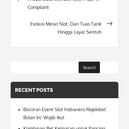
Compliant
navigation
Evolusi Mesin Slot: Dari Tuas Tarik
Hingga Layar Sentuh
Search
RECENT POSTS
Bocoran Event Slot Habanero Rejekibet
Bulan Ini: Wajib Ikut
Kombinasi Bet Kelipatan untuk Pancing