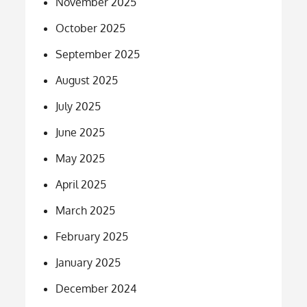
November 2025
October 2025
September 2025
August 2025
July 2025
June 2025
May 2025
April 2025
March 2025
February 2025
January 2025
December 2024