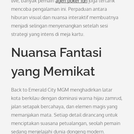
live, banyak pemain
agen poker idn
juga tertarik
mencoba pengalaman ini. Perpaduan antara
hiburan visual dan nuansa interaktif membuatnya
menjadi selingan menyenangkan setelah sesi
strategi yang intens di meja kartu.
Nuansa Fantasi
yang Memikat
Back to Emerald City MGM menghadirkan latar
kota berkilau dengan dominasi warna hijau zamrud,
jalan setapak bercahaya, dan elemen magis yang
memanjakan mata. Setiap detail dirancang untuk
menciptakan suasana petualangan, seolah pemain
sedang menjelajahi dunia dongeng modern.