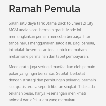
Ramah Pemula
Salah satu daya tarik utama Back to Emerald City
MGM adalah opsi bermain gratis. Mode ini
memungkinkan pemain mencoba berbagai fitur
tanpa harus menggunakan saldo asli. Bagi pemula,
ini adalah kesempatan ideal untuk memahami
mekanisme permainan dan tabel pembayaran.
Mode gratis juga sering dimanfaatkan oleh pemain
poker yang ingin bersantai. Setelah berkutat
dengan strategi dan perhitungan peluang, bermain
slot gratis terasa seperti liburan singkat. Tidak ada
tekanan besar, hanya kesenangan menikmati
animasi dan efek suara yang memukau.