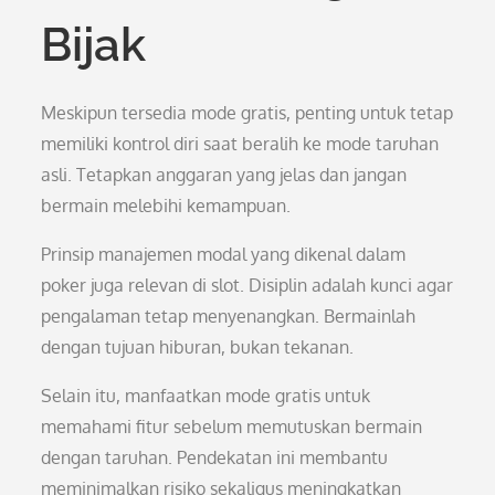
Bijak
Meskipun tersedia mode gratis, penting untuk tetap
memiliki kontrol diri saat beralih ke mode taruhan
asli. Tetapkan anggaran yang jelas dan jangan
bermain melebihi kemampuan.
Prinsip manajemen modal yang dikenal dalam
poker juga relevan di slot. Disiplin adalah kunci agar
pengalaman tetap menyenangkan. Bermainlah
dengan tujuan hiburan, bukan tekanan.
Selain itu, manfaatkan mode gratis untuk
memahami fitur sebelum memutuskan bermain
dengan taruhan. Pendekatan ini membantu
meminimalkan risiko sekaligus meningkatkan