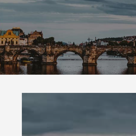
Skip
to
content