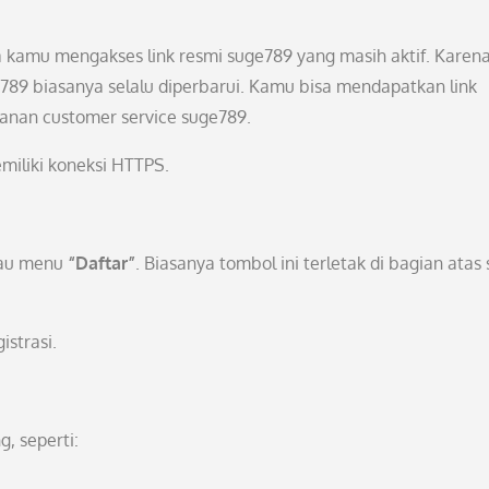
kamu mengakses link resmi suge789 yang masih aktif. Karen
e789 biasanya selalu diperbarui. Kamu bisa mendapatkan link
ayanan customer service suge789.
miliki koneksi HTTPS.
tau menu
“Daftar”
. Biasanya tombol ini terletak di bagian atas 
istrasi.
, seperti: