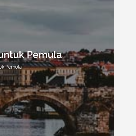
 untuk Pemula
tuk Pemula