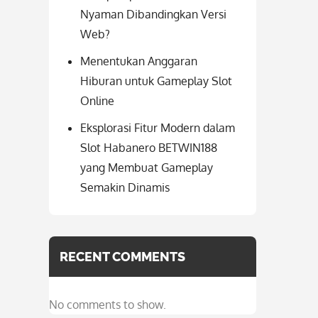
Nyaman Dibandingkan Versi
Web?
Menentukan Anggaran
Hiburan untuk Gameplay Slot
Online
Eksplorasi Fitur Modern dalam
Slot Habanero BETWIN188
yang Membuat Gameplay
Semakin Dinamis
RECENT COMMENTS
No comments to show.