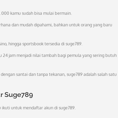
000 kamu sudah bisa mulai bermain.
erhana dan mudah dipahami, bahkan untuk orang yang baru
asino, hingga sportsbook tersedia di suge789.
24 jam menjadi nilai tambah bagi pemula yang sering butuh
dengan santai dan tanpa tekanan, suge789 adalah salah satu
ar Suge789
 ikuti untuk mendaftar akun di suge789.