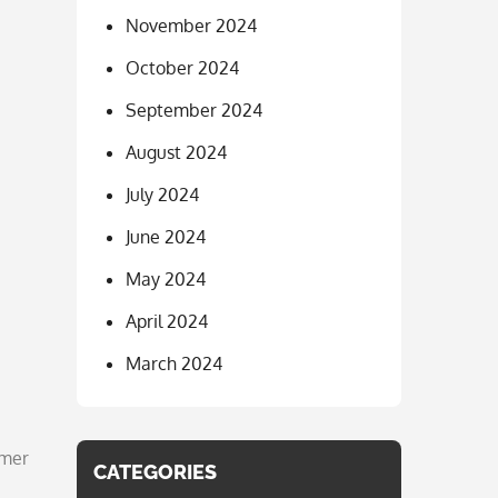
November 2024
October 2024
September 2024
August 2024
July 2024
June 2024
May 2024
April 2024
March 2024
omer
CATEGORIES