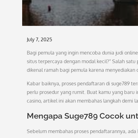
Posted
July 7, 2025
on
Bagi pemula yang ingin mencoba dunia judi onlin
situs terpercaya dengan modal kecil?” Salah satu 
dikenal ramah bagi pemula karena menyediakan 
Kabar baiknya, proses pendaftaran di suge789 ter
perlu prosedur yang rumit. Buat kamu yang baru 
casino, artikel ini akan membahas langkah demi 
Mengapa Suge789 Cocok un
Sebelum membahas proses pendaftarannya, ada 