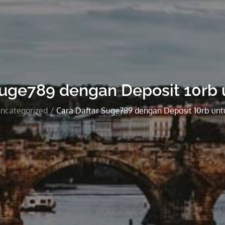
Suge789 dengan Deposit 10rb
ncategorized
Cara Daftar Suge789 dengan Deposit 10rb un