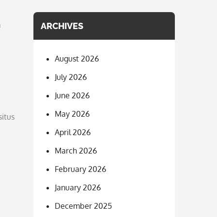
a
ARCHIVES
August 2026
July 2026
June 2026
May 2026
situs
April 2026
March 2026
February 2026
January 2026
December 2025