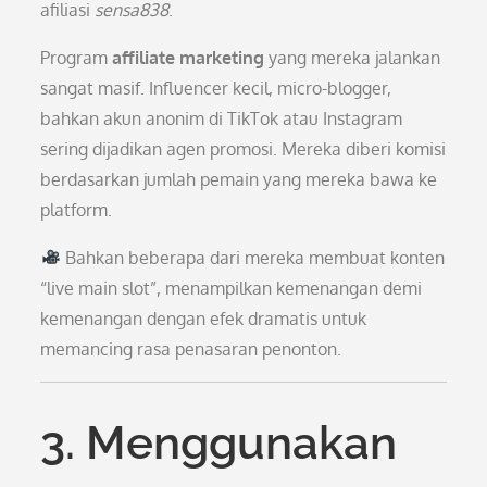
afiliasi
sensa838
.
Program
affiliate marketing
yang mereka jalankan
sangat masif. Influencer kecil, micro-blogger,
bahkan akun anonim di TikTok atau Instagram
sering dijadikan agen promosi. Mereka diberi komisi
berdasarkan jumlah pemain yang mereka bawa ke
platform.
Bahkan beberapa dari mereka membuat konten
“live main slot”, menampilkan kemenangan demi
kemenangan dengan efek dramatis untuk
memancing rasa penasaran penonton.
3. Menggunakan