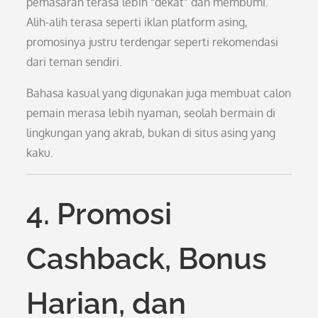
pemasaran terasa lebih “dekat” dan membumi.
Alih-alih terasa seperti iklan platform asing,
promosinya justru terdengar seperti rekomendasi
dari teman sendiri.
Bahasa kasual yang digunakan juga membuat calon
pemain merasa lebih nyaman, seolah bermain di
lingkungan yang akrab, bukan di situs asing yang
kaku.
4. Promosi
Cashback, Bonus
Harian, dan