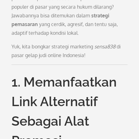
populer di pasar yang secara hukum dilarang?
Jawabannya bisa ditemukan dalam
strategi
pemasaran
yang cerdik, agresif, dan tentu saja,
adaptif terhadap kondisi lokal.
Yuk, kita bongkar strategi marketing
sensa838
di
pasar gelap judi online Indonesia!
1. Memanfaatkan
Link Alternatif
Sebagai Alat