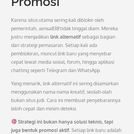
Promosi
Karena situs utama sering kali diblokir oleh
pemerintah,
sensa838
tidak tinggal diam. Mereka
justru menjadikan
link alternatif
sebagai bagian
dari strategi pemasaran. Setiap kali ada
pemblokiran, muncul link baru yang menyebar
cepat lewat media sosial, forum, hingga aplikasi
chatting seperti Telegram dan WhatsApp.
Yang menarik, link alternatif ini sering disamarkan
menggunakan nama-nama kreatif, seolah-olah
bukan situs judi. Cara ini membuat penyebarannya
lebih cepat dan minim deteksi.
Strategi ini bukan hanya solusi teknis, tapi
juga bentuk promosi aktif.
Setiap link baru adalah