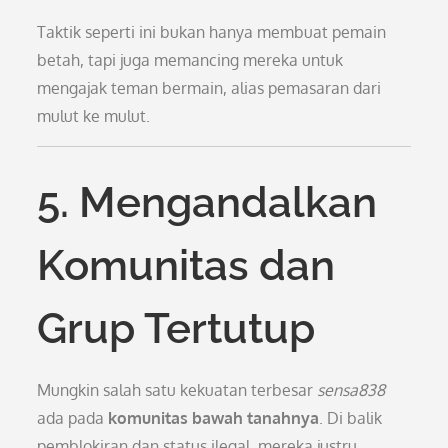
Taktik seperti ini bukan hanya membuat pemain
betah, tapi juga memancing mereka untuk
mengajak teman bermain, alias pemasaran dari
mulut ke mulut.
5. Mengandalkan
Komunitas dan
Grup Tertutup
Mungkin salah satu kekuatan terbesar
sensa838
ada pada
komunitas bawah tanahnya
. Di balik
pemblokiran dan status ilegal, mereka justru