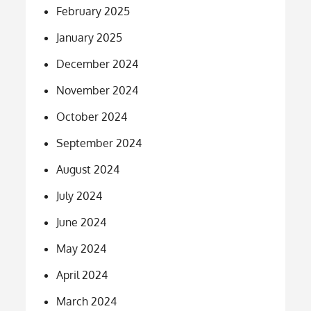
February 2025
January 2025
December 2024
November 2024
October 2024
September 2024
August 2024
July 2024
June 2024
May 2024
April 2024
March 2024