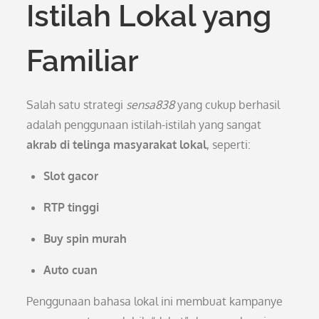
Istilah Lokal yang
Familiar
Salah satu strategi
sensa838
yang cukup berhasil
adalah penggunaan istilah-istilah yang sangat
akrab di telinga masyarakat lokal
, seperti:
Slot gacor
RTP tinggi
Buy spin murah
Auto cuan
Penggunaan bahasa lokal ini membuat kampanye