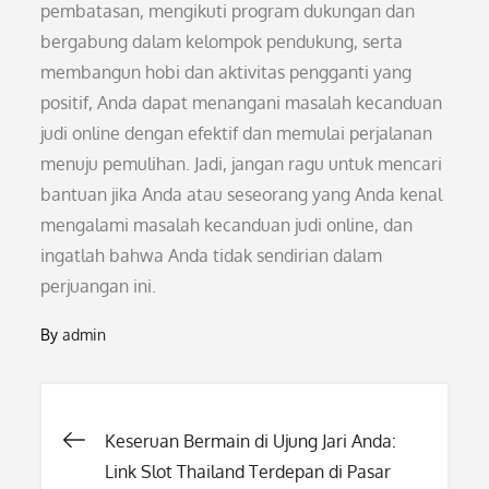
pembatasan, mengikuti program dukungan dan
bergabung dalam kelompok pendukung, serta
membangun hobi dan aktivitas pengganti yang
positif, Anda dapat menangani masalah kecanduan
judi online dengan efektif dan memulai perjalanan
menuju pemulihan. Jadi, jangan ragu untuk mencari
bantuan jika Anda atau seseorang yang Anda kenal
mengalami masalah kecanduan judi online, dan
ingatlah bahwa Anda tidak sendirian dalam
perjuangan ini.
By
admin
Post
Keseruan Bermain di Ujung Jari Anda:
Link Slot Thailand Terdepan di Pasar