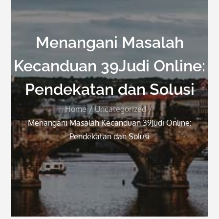
Menangani Masalah
Kecanduan 39Judi Online:
Pendekatan dan Solusi
Home
Uncategorized
Menangani Masalah Kecanduan 39Judi Online:
Pendekatan dan Solusi