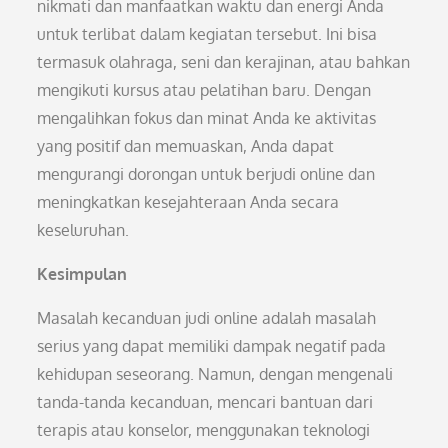
nikmati dan manfaatkan waktu dan energi Anda
untuk terlibat dalam kegiatan tersebut. Ini bisa
termasuk olahraga, seni dan kerajinan, atau bahkan
mengikuti kursus atau pelatihan baru. Dengan
mengalihkan fokus dan minat Anda ke aktivitas
yang positif dan memuaskan, Anda dapat
mengurangi dorongan untuk berjudi online dan
meningkatkan kesejahteraan Anda secara
keseluruhan.
Kesimpulan
Masalah kecanduan judi online adalah masalah
serius yang dapat memiliki dampak negatif pada
kehidupan seseorang. Namun, dengan mengenali
tanda-tanda kecanduan, mencari bantuan dari
terapis atau konselor, menggunakan teknologi