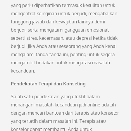
yang perlu diperhatikan termasuk kesulitan untuk
mengontrol keinginan untuk berjudi, mengabaikan
tanggung jawab dan kewajiban lainnya demi
berjudi, serta mengalami gangguan emosional
seperti stres, kecemasan, atau depresi ketika tidak
berjudi. Jika Anda atau seseorang yang Anda kenal
mengalami tanda-tanda ini, penting untuk segera
mengambil tindakan untuk mengatasi masalah
kecanduan.
Pendekatan Terapi dan Konseling
Salah satu pendekatan yang efektif dalam
menangani masalah kecanduan judi online adalah
dengan mencari bantuan dari terapis atau konselor
yang terlatih dalam masalah ini. Terapis atau
konselor dapat membantu Anda untuk