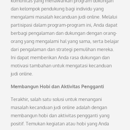
komunitas yang menawarkan program dukungan
dan kelompok pendukung bagi individu yang
mengalami masalah kecanduan judi online. Melalui
partisipasi dalam program-program ini, Anda dapat
berbagi pengalaman dan dukungan dengan orang-
orang yang mengalami hal yang sama, serta belajar
dari pengalaman dan strategi pemulihan mereka.
Ini dapat memberikan Anda rasa dukungan dan
motivasi tambahan untuk mengatasi kecanduan
judi online.
Membangun Hobi dan Aktivitas Pengganti
Terakhir, salah satu solusi untuk menangani
masalah kecanduan judi online adalah dengan
membangun hobi dan aktivitas pengganti yang
positif. Temukan kegiatan atau hobi yang Anda