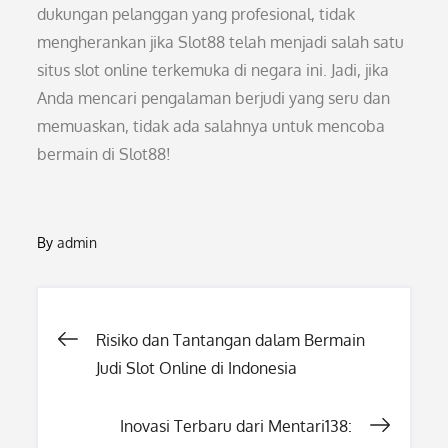
dukungan pelanggan yang profesional, tidak
mengherankan jika Slot88 telah menjadi salah satu
situs slot online terkemuka di negara ini. Jadi, jika
Anda mencari pengalaman berjudi yang seru dan
memuaskan, tidak ada salahnya untuk mencoba
bermain di Slot88!
By
admin
Post
Risiko dan Tantangan dalam Bermain
Judi Slot Online di Indonesia
navigation
Inovasi Terbaru dari Mentari138: