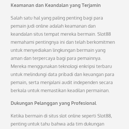
Keamanan dan Keandalan yang Terjamin
Salah satu hal yang paling penting bagi para
pemain judi online adalah keamanan dan
keandalan situs tempat mereka bermain. Slot88
memahami pentingnya ini dan telah berkomitmen
untuk menyediakan lingkungan bermain yang
aman dan terpercaya bagi para pemainnya.
Mereka menggunakan teknologi enkripsi terbaru
untuk melindungi data pribadi dan keuangan para
pemain, serta menjalani audit independen secara
berkala untuk memastikan keadilan permainan.
Dukungan Pelanggan yang Profesional
Ketika bermain di situs slot online seperti Slot88,
penting untuk tahu bahwa ada tim dukungan