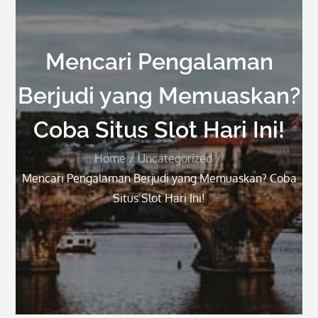
Mencari Pengalaman
Berjudi yang Memuaskan?
Coba Situs Slot Hari Ini!
Home
Uncategorized
Mencari Pengalaman Berjudi yang Memuaskan? Coba
Situs Slot Hari Ini!