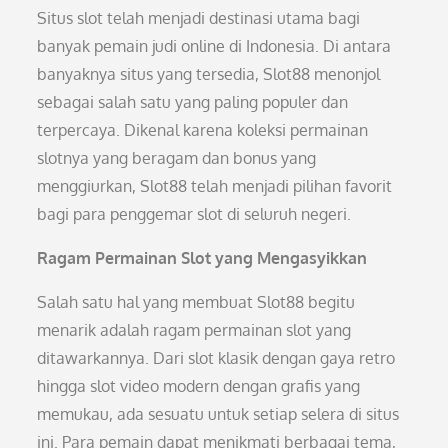
Situs slot telah menjadi destinasi utama bagi
banyak pemain judi online di Indonesia. Di antara
banyaknya situs yang tersedia, Slot88 menonjol
sebagai salah satu yang paling populer dan
terpercaya. Dikenal karena koleksi permainan
slotnya yang beragam dan bonus yang
menggiurkan, Slot88 telah menjadi pilihan favorit
bagi para penggemar slot di seluruh negeri.
Ragam Permainan Slot yang Mengasyikkan
Salah satu hal yang membuat Slot88 begitu
menarik adalah ragam permainan slot yang
ditawarkannya. Dari slot klasik dengan gaya retro
hingga slot video modern dengan grafis yang
memukau, ada sesuatu untuk setiap selera di situs
ini. Para pemain dapat menikmati berbagai tema,