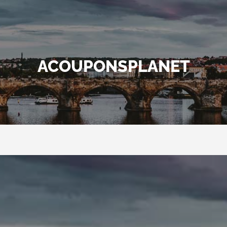
ACOUPONSPLANET