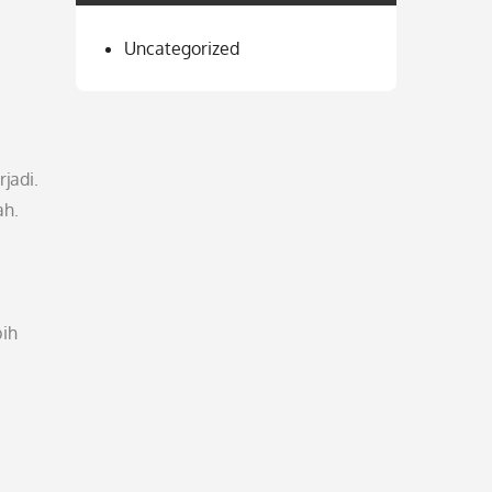
Uncategorized
jadi.
ah.
bih