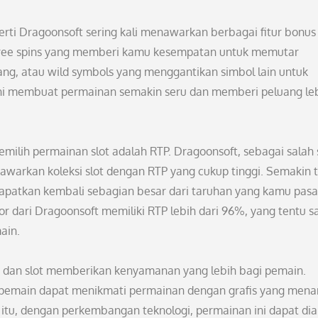
perti Dragoonsoft sering kali menawarkan berbagai fitur bonus
free spins yang memberi kamu kesempatan untuk memutar
ang, atau wild symbols yang menggantikan simbol lain untuk
ini membuat permainan semakin seru dan memberi peluang le
milih permainan slot adalah RTP. Dragoonsoft, sebagai salah 
awarkan koleksi slot dengan RTP yang cukup tinggi. Semakin t
patkan kembali sebagian besar dari taruhan yang kamu pasa
 dari Dragoonsoft memiliki RTP lebih dari 96%, yang tentu s
ain.
tte dan slot memberikan kenyamanan yang lebih bagi pemain.
 pemain dapat menikmati permainan dengan grafis yang mena
itu, dengan perkembangan teknologi, permainan ini dapat dia