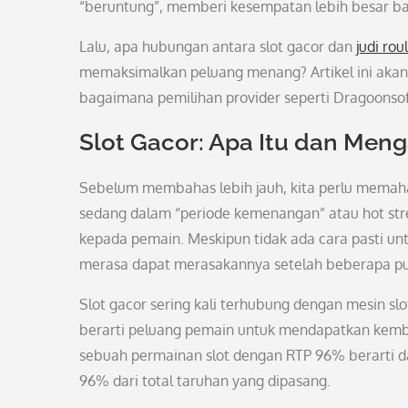
“beruntung”, memberi kesempatan lebih besar b
Lalu, apa hubungan antara slot gacor dan
judi rou
memaksimalkan peluang menang? Artikel ini akan 
bagaimana pemilihan provider seperti Dragoons
Slot Gacor: Apa Itu dan Me
Sebelum membahas lebih jauh, kita perlu memahami 
sedang dalam “periode kemenangan” atau hot st
kepada pemain. Meskipun tidak ada cara pasti u
merasa dapat merasakannya setelah beberapa pu
Slot gacor sering kali terhubung dengan mesin slot
berarti peluang pemain untuk mendapatkan kembali
sebuah permainan slot dengan RTP 96% berarti 
96% dari total taruhan yang dipasang.