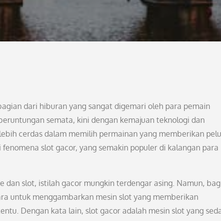
 bagian dari hiburan yang sangat digemari oleh para pemain
beruntungan semata, kini dengan kemajuan teknologi dan
lebih cerdas dalam memilih permainan yang memberikan pel
 fenomena slot gacor, yang semakin populer di kalangan para
te dan slot, istilah gacor mungkin terdengar asing. Namun, bag
cara untuk menggambarkan mesin slot yang memberikan
ntu. Dengan kata lain, slot gacor adalah mesin slot yang sed