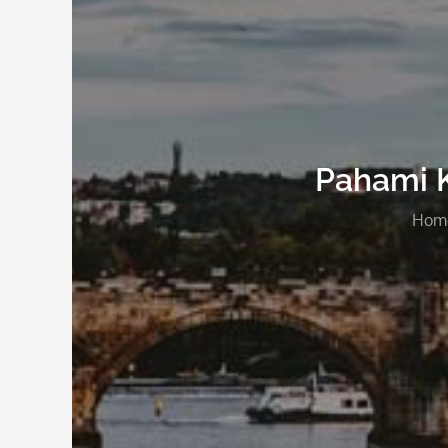
Pahami K
Hom