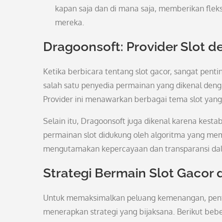
kapan saja dan di mana saja, memberikan flek
mereka.
Dragoonsoft: Provider Slot 
Ketika berbicara tentang slot gacor, sangat pent
salah satu penyedia permainan yang dikenal denga
Provider ini menawarkan berbagai tema slot yan
Selain itu, Dragoonsoft juga dikenal karena kesta
permainan slot didukung oleh algoritma yang mem
mengutamakan kepercayaan dan transparansi dala
Strategi Bermain Slot Gacor d
Untuk memaksimalkan peluang kemenangan, penti
menerapkan strategi yang bijaksana. Berikut beb