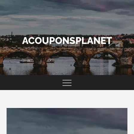
Skip
to
content
ACOUPONSPLANET