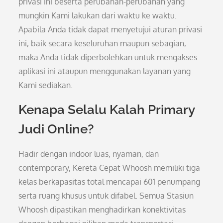
privasi ini beserta perubahan-perubahan yang
mungkin Kami lakukan dari waktu ke waktu.
Apabila Anda tidak dapat menyetujui aturan privasi
ini, baik secara keseluruhan maupun sebagian,
maka Anda tidak diperbolehkan untuk mengakses
aplikasi ini ataupun menggunakan layanan yang
Kami sediakan.
Kenapa Selalu Kalah Primary
Judi Online?
Hadir dengan indoor luas, nyaman, dan
contemporary, Kereta Cepat Whoosh memiliki tiga
kelas berkapasitas total mencapai 601 penumpang
serta ruang khusus untuk difabel. Semua Stasiun
Whoosh dipastikan menghadirkan konektivitas