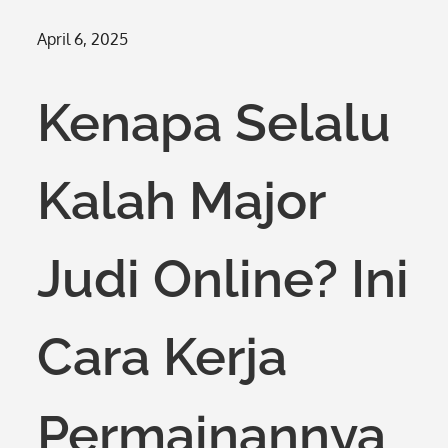
Posted
April 6, 2025
on
Kenapa Selalu
Kalah Major
Judi Online? Ini
Cara Kerja
Permainannya