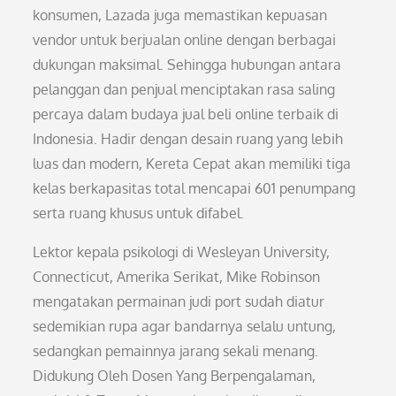
konsumen, Lazada juga memastikan kepuasan
vendor untuk berjualan online dengan berbagai
dukungan maksimal. Sehingga hubungan antara
pelanggan dan penjual menciptakan rasa saling
percaya dalam budaya jual beli online terbaik di
Indonesia. Hadir dengan desain ruang yang lebih
luas dan modern, Kereta Cepat akan memiliki tiga
kelas berkapasitas total mencapai 601 penumpang
serta ruang khusus untuk difabel.
Lektor kepala psikologi di Wesleyan University,
Connecticut, Amerika Serikat, Mike Robinson
mengatakan permainan judi port sudah diatur
sedemikian rupa agar bandarnya selalu untung,
sedangkan pemainnya jarang sekali menang.
Didukung Oleh Dosen Yang Berpengalaman,