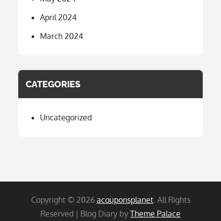
April 2024
March 2024
CATEGORIES
Uncategorized
Copyright © 2026
acouponsplanet
. All Rights
Reserved | Blog Diary by
Theme Palace