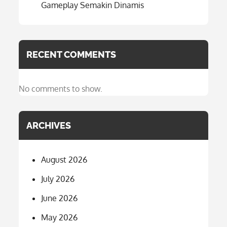
Gameplay Semakin Dinamis
RECENT COMMENTS
No comments to show.
ARCHIVES
August 2026
July 2026
June 2026
May 2026