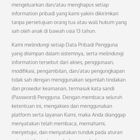
mengeluarkan dan/atau menghapus setiap
information pribadi yang kami yakini dikirimkan
tanpa persetujuan orang tua atau wali hukum yang
sah oleh anak di bawah usia 13 tahun.
Kami melindungi setiap Data Pribadi Pengguna
yang disimpan dalam sistemnya, serta melindungi
information tersebut dari akses, penggunaan,
modifikasi, pengambilan, dan/atau pengungkapan
tidak sah dengan menggunakan sejumlah tindakan
dan prosedur keamanan, termasuk kata sandi
(Password) Pengguna. Dengan membaca seluruh
ketentuan ini, mengakses dan menggunakan
platform serta layanan Kami, maka Anda dianggap
menyatakan telah membaca, memahami,
menyetujui, dan menyatakan tunduk pada aturan