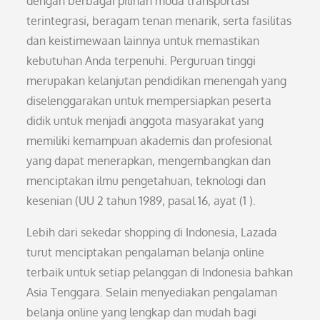
dengan berbagai pilihan moda transportasi
terintegrasi, beragam tenan menarik, serta fasilitas
dan keistimewaan lainnya untuk memastikan
kebutuhan Anda terpenuhi. Perguruan tinggi
merupakan kelanjutan pendidikan menengah yang
diselenggarakan untuk mempersiapkan peserta
didik untuk menjadi anggota masyarakat yang
memiliki kemampuan akademis dan profesional
yang dapat menerapkan, mengembangkan dan
menciptakan ilmu pengetahuan, teknologi dan
kesenian (UU 2 tahun 1989, pasal 16, ayat (1 ).
Lebih dari sekedar shopping di Indonesia, Lazada
turut menciptakan pengalaman belanja online
terbaik untuk setiap pelanggan di Indonesia bahkan
Asia Tenggara. Selain menyediakan pengalaman
belanja online yang lengkap dan mudah bagi