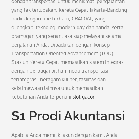
dengan transportasi untuk menikmati pengalaman
yang tak terlupakan. Kereta Cepat Jakarta-Bandung
hadir dengan tipe terbaru, CR400AF, yang
dilengkapi teknologi modern-day dan handal serta
pramugari yang senantiasa siap melayani selama
perjalanan Anda. Dipadukan dengan konsep
Transportation Oriented Advancement (TOD),
Stasiun Kereta Cepat memastikan sistem integrasi
dengan berbagai pilihan moda transportasi
terintegrasi, beragam kuliner, fasilitas dan
keistimewaan lainnya untuk memastikan
kebutuhan Anda terpenuhi
slot gacor
.
S1 Prodi Akuntansi
Apabila Anda memiliki akun dengan kami, Anda