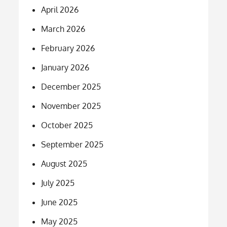
April 2026
March 2026
February 2026
January 2026
December 2025
November 2025
October 2025
September 2025
August 2025
July 2025
June 2025
May 2025