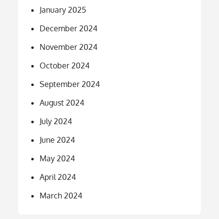
January 2025
December 2024
November 2024
October 2024
September 2024
August 2024
July 2024
June 2024
May 2024
April 2024
March 2024