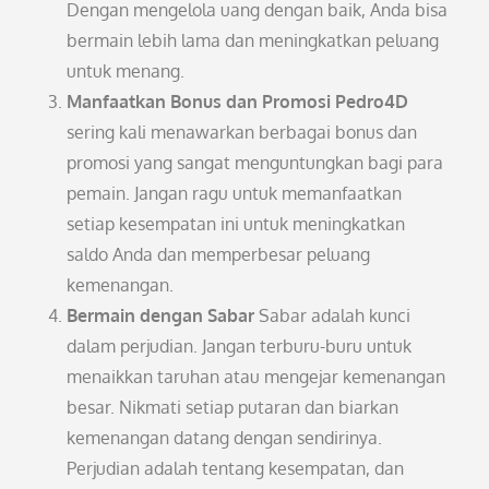
Dengan mengelola uang dengan baik, Anda bisa
bermain lebih lama dan meningkatkan peluang
untuk menang.
Manfaatkan Bonus dan Promosi
Pedro4D
sering kali menawarkan berbagai bonus dan
promosi yang sangat menguntungkan bagi para
pemain. Jangan ragu untuk memanfaatkan
setiap kesempatan ini untuk meningkatkan
saldo Anda dan memperbesar peluang
kemenangan.
Bermain dengan Sabar
Sabar adalah kunci
dalam perjudian. Jangan terburu-buru untuk
menaikkan taruhan atau mengejar kemenangan
besar. Nikmati setiap putaran dan biarkan
kemenangan datang dengan sendirinya.
Perjudian adalah tentang kesempatan, dan