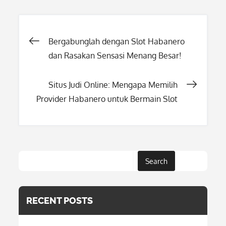
Post
Bergabunglah dengan Slot Habanero
dan Rasakan Sensasi Menang Besar!
navigation
Situs Judi Online: Mengapa Memilih
Provider Habanero untuk Bermain Slot
Search
RECENT POSTS