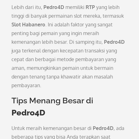
Lebih dari itu,
Pedro4D
memiliki
RTP
yang lebih
tinggi di banyak permainan slot mereka, termasuk
Slot Habanero
. Ini adalah faktor yang sangat
penting bagi pemain yang ingin meraih
kemenangan lebih besar. Di samping itu,
Pedro4D
juga terkenal dengan kecepatan transaksi yang
cepat dan berbagai metode pembayaran yang
aman, memungkinkan pemain untuk bermain
dengan tenang tanpa khawatir akan masalah
pembayaran.
Tips Menang Besar di
Pedro4D
Untuk meraih kemenangan besar di
Pedro4D
, ada
beberapa tips yang bisa Anda terapkan saat