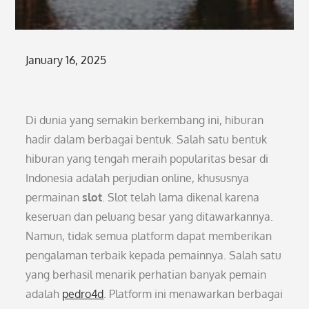
Posted
January 16, 2025
on
Di dunia yang semakin berkembang ini, hiburan
hadir dalam berbagai bentuk. Salah satu bentuk
hiburan yang tengah meraih popularitas besar di
Indonesia adalah perjudian online, khususnya
permainan
slot
. Slot telah lama dikenal karena
keseruan dan peluang besar yang ditawarkannya.
Namun, tidak semua platform dapat memberikan
pengalaman terbaik kepada pemainnya. Salah satu
yang berhasil menarik perhatian banyak pemain
adalah
pedro4d
. Platform ini menawarkan berbagai