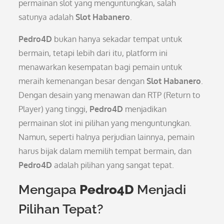
permainan slot yang menguntungkan, salah
satunya adalah
Slot Habanero
.
Pedro4D
bukan hanya sekadar tempat untuk
bermain, tetapi lebih dari itu, platform ini
menawarkan kesempatan bagi pemain untuk
meraih kemenangan besar dengan
Slot Habanero
.
Dengan desain yang menawan dan RTP (Return to
Player) yang tinggi,
Pedro4D
menjadikan
permainan slot ini pilihan yang menguntungkan.
Namun, seperti halnya perjudian lainnya, pemain
harus bijak dalam memilih tempat bermain, dan
Pedro4D
adalah pilihan yang sangat tepat.
Mengapa
Pedro4D
Menjadi
Pilihan Tepat?