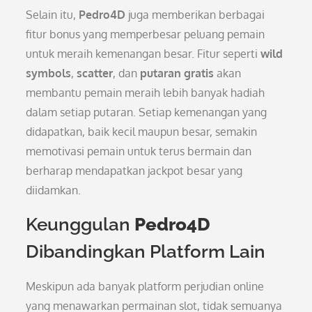
Selain itu,
Pedro4D
juga memberikan berbagai
fitur bonus yang memperbesar peluang pemain
untuk meraih kemenangan besar. Fitur seperti
wild
symbols
,
scatter
, dan
putaran gratis
akan
membantu pemain meraih lebih banyak hadiah
dalam setiap putaran. Setiap kemenangan yang
didapatkan, baik kecil maupun besar, semakin
memotivasi pemain untuk terus bermain dan
berharap mendapatkan jackpot besar yang
diidamkan.
Keunggulan
Pedro4D
Dibandingkan Platform Lain
Meskipun ada banyak platform perjudian online
yang menawarkan permainan slot, tidak semuanya