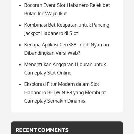
Bocoran Event Slot Habanero Rejekibet
Bulan Ini: Wajib Ikut
Kombinasi Bet Kelipatan untuk Pancing
Jackpot Habanero di Slot
Kenapa Aplikasi Ceri388 Lebih Nyaman
Dibandingkan Versi Web?
Menentukan Anggaran Hiburan untuk
Gameplay Slot Online
Eksplorasi Fitur Modern dalam Slot
Habanero BETWIN188 yang Membuat
Gameplay Semakin Dinamis
RECENT COMMENTS