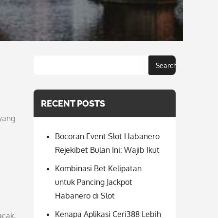
Search
RECENT POSTS
 yang
Bocoran Event Slot Habanero
Rejekibet Bulan Ini: Wajib Ikut
Kombinasi Bet Kelipatan
untuk Pancing Jackpot
Habanero di Slot
Kenapa Aplikasi Ceri388 Lebih
acak,