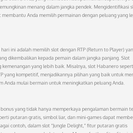
emungkinan menang dalam jangka pendek. Mengidentifikasi s
at membantu Anda memilih permainan dengan peluang yang le
hari ini adalah memilih slot dengan RTP (Return to Player) ya
 yang dikembalikan kepada pemain dalam jangka panjang. Slot
emenangan yang lebih baik. Misalnya, slot Habanero sepert
RTP yang kompetitif, menjadikannya pilihan yang baik untuk me
um Anda mulai bermain untuk meningkatkan peluang Anda.
fitur bonus yang tidak hanya memperkaya pengalaman bermain t
erti putaran gratis, simbol liar, dan mini-games dapat membe
i contoh, dalam slot “Jungle Delight,” fitur putaran gratis