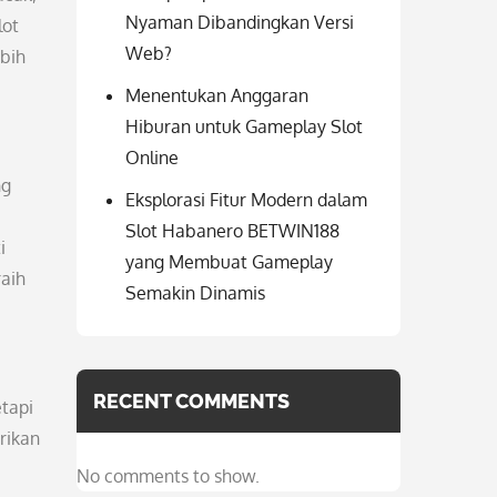
Nyaman Dibandingkan Versi
lot
Web?
bih
Menentukan Anggaran
Hiburan untuk Gameplay Slot
Online
ng
Eksplorasi Fitur Modern dalam
Slot Habanero BETWIN188
i
yang Membuat Gameplay
raih
Semakin Dinamis
RECENT COMMENTS
etapi
rikan
No comments to show.