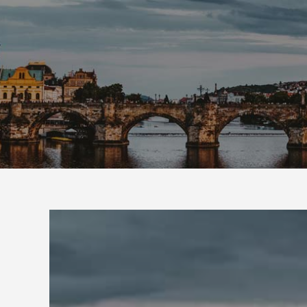
Skip
to
content