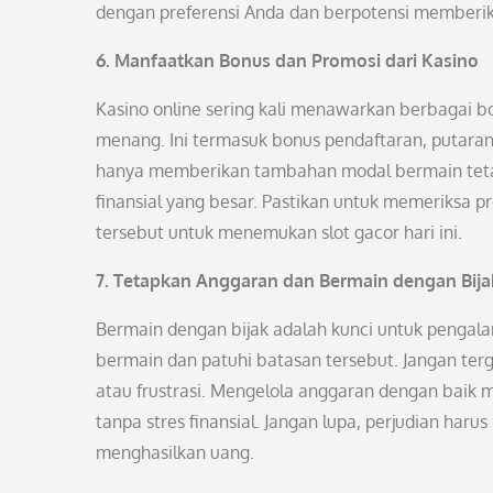
dengan preferensi Anda dan berpotensi memberik
6. Manfaatkan Bonus dan Promosi dari Kasino
Kasino online sering kali menawarkan berbagai 
menang. Ini termasuk bonus pendaftaran, putaran
hanya memberikan tambahan modal bermain tetap
finansial yang besar. Pastikan untuk memeriksa 
tersebut untuk menemukan slot gacor hari ini.
7. Tetapkan Anggaran dan Bermain dengan Bija
Bermain dengan bijak adalah kunci untuk pengala
bermain dan patuhi batasan tersebut. Jangan te
atau frustrasi. Mengelola anggaran dengan baik
tanpa stres finansial. Jangan lupa, perjudian har
menghasilkan uang.