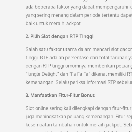
ada beberapa faktor yang dapat mempengaruhi k
yang sering menang dalam periode tertentu dap
baik untuk meraih jackpot.
2. Pilih Slot dengan RTP Tinggi
Salah satu faktor utama dalam mencari slot gacor 
tinggi. RTP adalah persentase dari total taruhan
dengan RTP tinggi umumnya memberikan peluang k
“Jungle Delight” dan “Fa Fa Fa” dikenal memiliki 
kemenangan. Selalu periksa informasi RTP sebel
3. Manfaatkan Fitur-Fitur Bonus
Slot online sering kali dilengkapi dengan fitur-
juga meningkatkan peluang kemenangan. Fitur sep
kesempatan tambahan untuk meraih jackpot. Sebaga