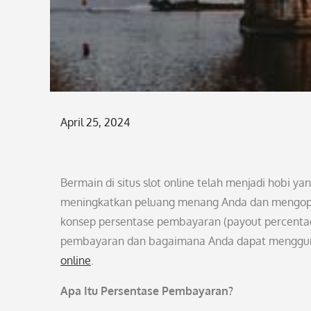
Posted
April 25, 2024
on
Bermain di situs slot online telah menjadi hobi ya
meningkatkan peluang menang Anda dan mengop
konsep persentase pembayaran (payout percentage
pembayaran dan bagaimana Anda dapat menggu
online
.
Apa Itu Persentase Pembayaran?