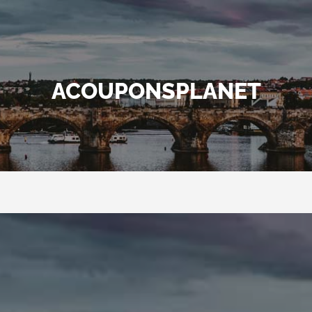
ACOUPONSPLANET