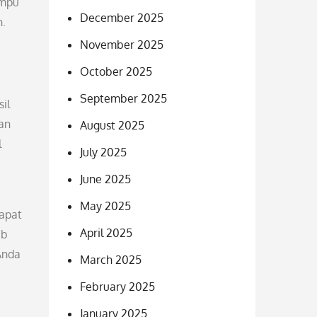
ampu
December 2025
n.
November 2025
October 2025
September 2025
il
an
August 2025
l
July 2025
June 2025
May 2025
apat
April 2025
ab
Anda
March 2025
February 2025
January 2025