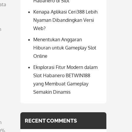
Habanero di Slot
ata
Kenapa Aplikasi Ceri388 Lebih
Nyaman Dibandingkan Versi
Web?
n
Menentukan Anggaran
Hiburan untuk Gameplay Slot
Online
Eksplorasi Fitur Modern dalam
Slot Habanero BETWIN188
yang Membuat Gameplay
Semakin Dinamis
RECENT COMMENTS
h
00%