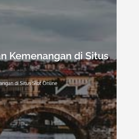
n Kemenangan di Situs
an di Situs Slot Online