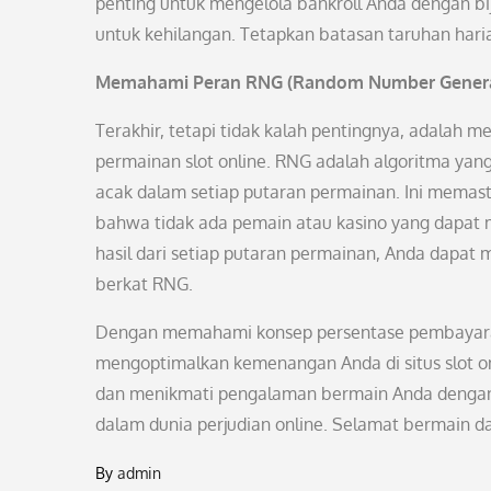
penting untuk mengelola bankroll Anda dengan bi
untuk kehilangan. Tetapkan batasan taruhan haria
Memahami Peran RNG (Random Number Genera
Terakhir, tetapi tidak kalah pentingnya, adala
permainan slot online. RNG adalah algoritma yang
acak dalam setiap putaran permainan. Ini memast
bahwa tidak ada pemain atau kasino yang dapat 
hasil dari setiap putaran permainan, Anda dapat 
berkat RNG.
Dengan memahami konsep persentase pembayaran
mengoptimalkan kemenangan Anda di situs slot on
dan menikmati pengalaman bermain Anda dengan 
dalam dunia perjudian online. Selamat bermain d
By
admin