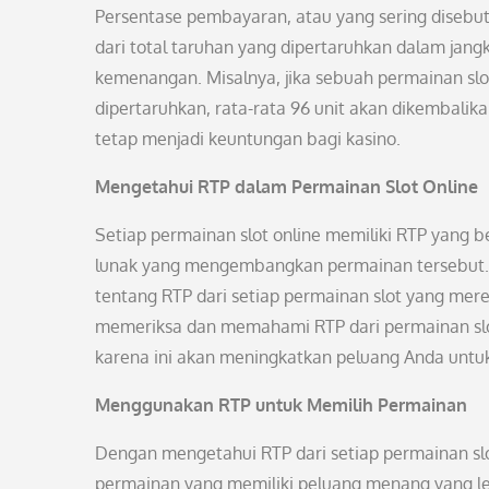
Persentase pembayaran, atau yang sering disebut 
dari total taruhan yang dipertaruhkan dalam jan
kemenangan. Misalnya, jika sebuah permainan slot
dipertaruhkan, rata-rata 96 unit akan dikembali
tetap menjadi keuntungan bagi kasino.
Mengetahui RTP dalam Permainan Slot Online
Setiap permainan slot online memiliki RTP yang b
lunak yang mengembangkan permainan tersebut. S
tentang RTP dari setiap permainan slot yang mer
memeriksa dan memahami RTP dari permainan slot 
karena ini akan meningkatkan peluang Anda unt
Menggunakan RTP untuk Memilih Permainan
Dengan mengetahui RTP dari setiap permainan sl
permainan yang memiliki peluang menang yang le