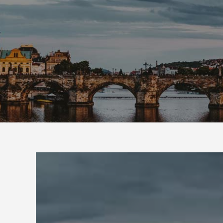
Skip
to
content