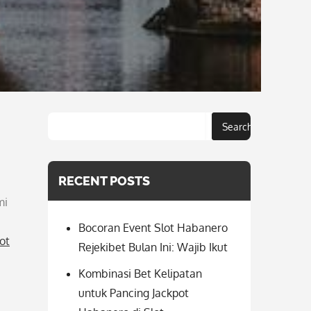
Search
RECENT POSTS
mi
Bocoran Event Slot Habanero
lot
Rejekibet Bulan Ini: Wajib Ikut
Kombinasi Bet Kelipatan
untuk Pancing Jackpot