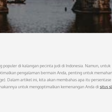
ng populer di kalangan pecinta judi di Indonesia. Namun, untuk
timalkan pengalaman bermain Anda, penting untuk memaha
). Dalam artikel ini, kita akan membahas apa itu persentase
nakannya untuk mengoptimalkan kemenangan Anda di
situs s