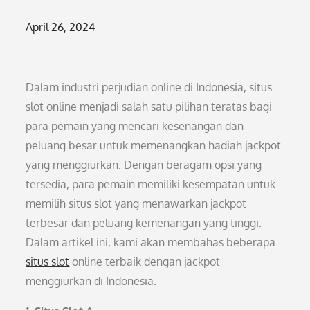
Posted
April 26, 2024
on
Dalam industri perjudian online di Indonesia, situs
slot online menjadi salah satu pilihan teratas bagi
para pemain yang mencari kesenangan dan
peluang besar untuk memenangkan hadiah jackpot
yang menggiurkan. Dengan beragam opsi yang
tersedia, para pemain memiliki kesempatan untuk
memilih situs slot yang menawarkan jackpot
terbesar dan peluang kemenangan yang tinggi.
Dalam artikel ini, kami akan membahas beberapa
situs slot
online terbaik dengan jackpot
menggiurkan di Indonesia.