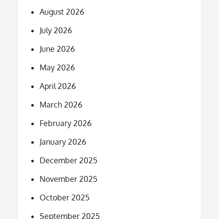
August 2026
July 2026
June 2026
May 2026
April 2026
March 2026
February 2026
January 2026
December 2025
November 2025
October 2025
September 2025