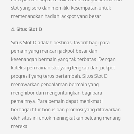
slot yang seru dan memiliki kesempatan untuk
memenangkan hadiah jackpot yang besar.
4. Situs Slot D
Situs Slot D adalah destinasi favorit bagi para
pemain yang mencari jackpot besar dan
kesenangan bermain yang tak terbatas. Dengan
koleksi permainan slot yang lengkap dan jackpot
progresif yang terus bertambah, Situs Slot D
menawarkan pengalaman bermain yang
menghibur dan menguntungkan bagi para
pemainnya. Para pemain dapat menikmati
berbagai fitur bonus dan promosi yang ditawarkan
oleh situs ini untuk meningkatkan peluang menang
mereka.