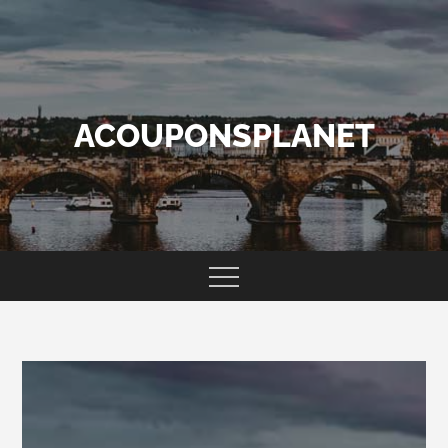
Skip
to
content
ACOUPONSPLANET